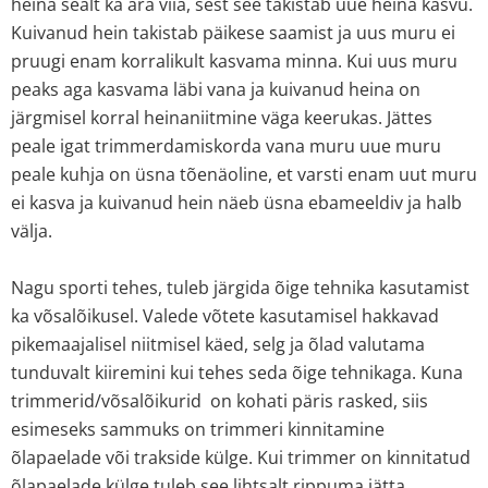
heina sealt ka ära viia, sest see takistab uue heina kasvu.
Kuivanud hein takistab päikese saamist ja uus muru ei
pruugi enam korralikult kasvama minna. Kui uus muru
peaks aga kasvama läbi vana ja kuivanud heina on
järgmisel korral heinaniitmine väga keerukas. Jättes
peale igat trimmerdamiskorda vana muru uue muru
peale kuhja on üsna tõenäoline, et varsti enam uut muru
ei kasva ja kuivanud hein näeb üsna ebameeldiv ja halb
välja.
Nagu sporti tehes, tuleb järgida õige tehnika kasutamist
ka võsalõikusel. Valede võtete kasutamisel hakkavad
pikemaajalisel niitmisel käed, selg ja õlad valutama
tunduvalt kiiremini kui tehes seda õige tehnikaga. Kuna
trimmerid/võsalõikurid on kohati päris rasked, siis
esimeseks sammuks on trimmeri kinnitamine
õlapaelade või trakside külge. Kui trimmer on kinnitatud
õlapaelade külge tuleb see lihtsalt rippuma jätta.