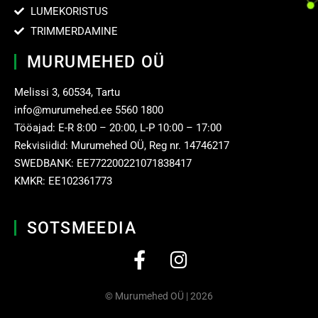
LUMEKORISTUS
TRIMMERDAMINE
MURUMEHED OÜ
Melissi 3, 60534, Tartu
info@murumehed.ee
5560 1800
Tööajad: E-R 8:00 – 20:00, L-P 10:00 – 17:00
Rekvisiidid: Murumehed OÜ, Reg nr. 14746217
SWEDBANK: EE772200221071838417
KMKR: EE102361773
SOTSMEEDIA
©
Murumehed OÜ
| 2026