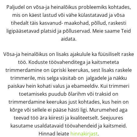
Paljudel on võsa-ja heinalõikus probleemiks kohtades,
mis on käest lastud või vähe külastatavad ja võsa
tihedalt täis kasvanud- maakohad, põllud, raskesti
ligipääsetavad platsid ja põlluservad. Meie saame Teid
aidata.
Võsa-ja heinalõikus on lisaks ajakulule ka füüsiliselt raske
töö. Koduste töövahenditega ja kaitsmeteta
trimmerdamine on üpriski keerukas, sest lisaks raskele
trimmerile, mis selga väsitab on jalgadele ja näkku
paiskav hein kohati valus ja ebameeldiv. Kui trimmeri
toetamiseks puudub õlarihm või traksid on
trimmerdamine keerukas just kohtades, kus hein on
kõrge või sellele ei pääse hästi ligi. Murumehed aga
teevad töö ära kiiresti ja kvaliteetselt. Seejuures
kasutame usaldatavaid töövahendeid ja kaitsmeid.
Hinnad leiate
hinnakirjast
.