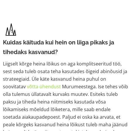
Kuidas käituda kui hein on liiga pikaks ja
tihedaks kasvanud?
Liigselt kõrge heina lõikus on aga komplitseeritud töö,
sest seda tuleb osata teha kasutades õigeid abinõusid ja
strateegiaid. Üle käte kasvanud heina puhul on
soovitatav
võtta ühendust
Murumeestega. Ise tehes võib
olla tulemus üllatavalt kurvaks muutev. Esiteks tuleb
paksu ja tiheda heina niitmiseks kasutada võsa
lõikamiseks mõeldud lõiketera, mille saab endale
soetada aiakaupadepoest. Paljud ei oska ka arvata, et
peale kõrgeks kasvanud heina lõikust tuleb maha jäänud