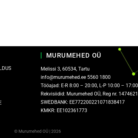
MURUMEHED OÜ
LDUS
Melissi 3, 60534, Tartu
info@murumehed.ee
5560 1800
Tööajad: E-R 8:00 – 20:00, L-P 10:00 – 17:00
Rekvisiidid: Murumehed OÜ, Reg nr. 147462
SWEDBANK: EE772200221071838417
E
KMKR: EE102361773
©
Murumehed OÜ
| 2026