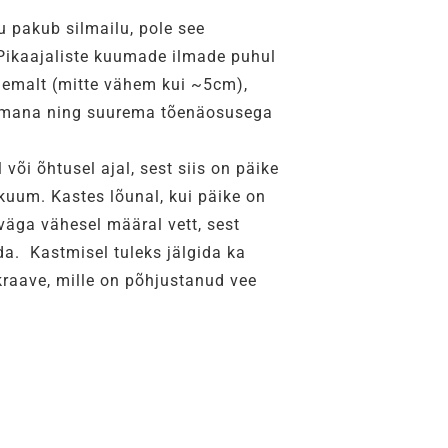
u pakub silmailu, pole see
ikaajaliste kuumade ilmade puhul
gemalt (mitte vähem kui ~5cm),
semana ning suurema tõenäosusega
õi õhtusel ajal, sest siis on päike
kuum. Kastes lõunal, kui päike on
väga vähesel määral vett, sest
da. Kastmisel tuleks jälgida ka
 kraave, mille on põhjustanud vee