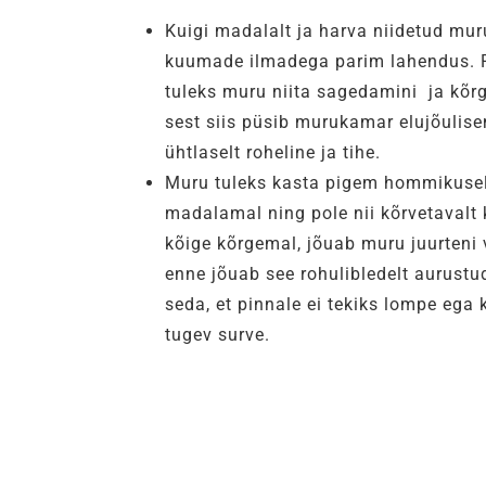
Kuigi madalalt ja harva niidetud mur
kuumade ilmadega parim lahendus. P
tuleks muru niita sagedamini ja kõr
sest siis püsib murukamar elujõuli
ühtlaselt roheline ja tihe.
Muru tuleks kasta pigem hommikusel v
madalamal ning pole nii kõrvetavalt 
kõige kõrgemal, jõuab muru juurteni 
enne jõuab see rohulibledelt aurustu
seda, et pinnale ei tekiks lompe ega
tugev surve.