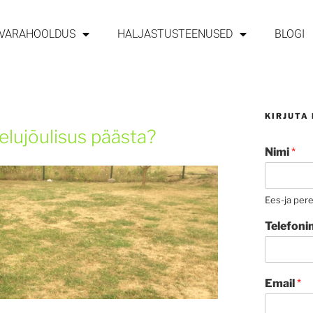
SVARAHOOLDUS
HALJASTUSTEENUSED
BLOGI
KIRJUTA
elujõulisus päästa?
Nimi
*
Ees-ja per
Telefon
Email
*