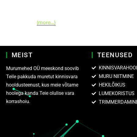
(more…)
MEIST
TEENUSED
KINNISVARAHOO
Murumehed OÜ meeskond soovib
MURU NIITMINE
Teile pakkuda muretut kinnisvara
hooldusteenust, kus meie võtame
HEKILÕIKUS
hoolega kanda Teie olulise vara
LUMEKORISTUS
korrashoiu.
TRIMMERDAMIN