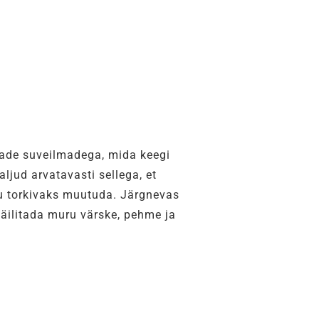
made suveilmadega, mida keegi
ljud arvatavasti sellega, et
u torkivaks muutuda. Järgnevas
säilitada muru värske, pehme ja