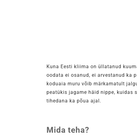
Kuna Eesti kliima on üllatanud kuu
oodata ei osanud, ei arvestanud ka pa
koduaia muru võib märkamatult jalg
peatükis jagame häid nippe, kuidas 
tihedana ka põua ajal.
Mida teha?