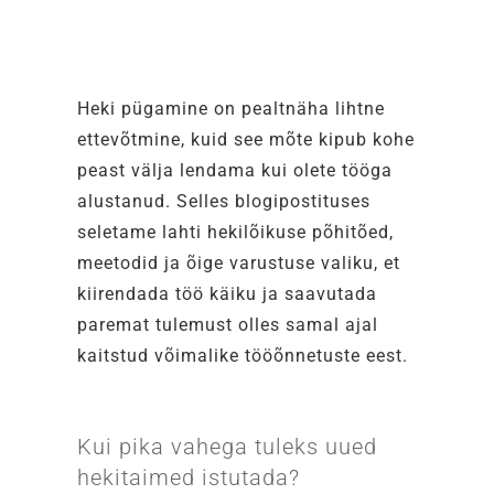
Heki pügamine on pealtnäha lihtne
ettevõtmine, kuid see mõte kipub kohe
peast välja lendama kui olete tööga
alustanud. Selles blogipostituses
seletame lahti hekilõikuse põhitõed,
meetodid ja õige varustuse valiku, et
kiirendada töö käiku ja saavutada
paremat tulemust olles samal ajal
kaitstud võimalike tööõnnetuste eest.
Kui pika vahega tuleks uued
hekitaimed istutada?