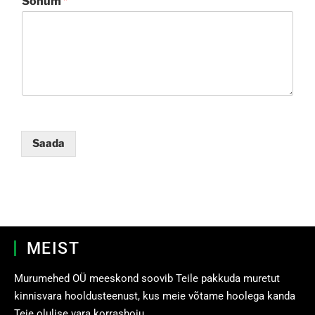
Sõnum
*
Saada
MEIST
Murumehed OÜ meeskond soovib Teile pakkuda muretut
kinnisvara hooldusteenust, kus meie võtame hoolega kanda
Teie olulise vara korrashoiu.