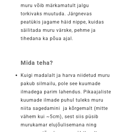
muru võib märkamatult jalgu
torkivaks muutuda. Järgnevas
peatükis jagame häid nippe, kuidas
säilitada muru värske, pehme ja
tihedana ka põua ajal.
Mida teha?
Kuigi madalalt ja harva niidetud muru
pakub silmailu, pole see kuumade
ilmadega parim lahendus. Pikaajaliste
kuumade ilmade puhul tuleks muru
niita sagedamini ja kõrgemalt (mitte
vähem kui ~5cm), sest siis püsib
murukamar elujõulisemana ning