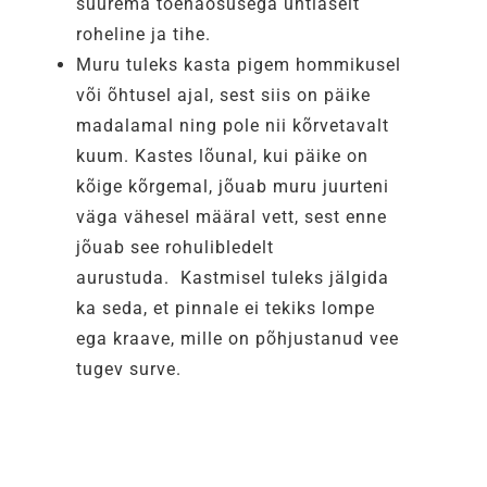
suurema tõenäosusega ühtlaselt
roheline ja tihe.
Muru tuleks kasta pigem hommikusel
või õhtusel ajal, sest siis on päike
madalamal ning pole nii kõrvetavalt
kuum. Kastes lõunal, kui päike on
kõige kõrgemal, jõuab muru juurteni
väga vähesel määral vett, sest enne
jõuab see rohulibledelt
aurustuda. Kastmisel tuleks jälgida
ka seda, et pinnale ei tekiks lompe
ega kraave, mille on põhjustanud vee
tugev surve.