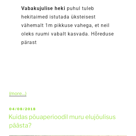
Vabakujulise heki
puhul tuleb
hekitaimed istutada üksteisest
vähemalt 1m pikkuse vahega, et neil
oleks ruumi vabalt kasvada. Hõreduse
pärast
(more…)
04/08/2018
Kuidas põuaperioodil muru elujõulisus
päästa?